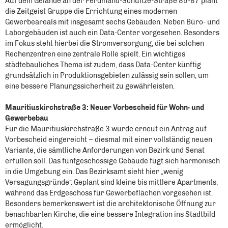
Auf dem Gelände an der Ferdinand-Schultze-Straße 85-87 plant
die Zeitgeist Gruppe die Errichtung eines modernen
Gewerbeareals mit insgesamt sechs Gebäuden. Neben Büro- und
Laborgebäuden ist auch ein Data-Center vorgesehen. Besonders
im Fokus steht hierbei die Stromversorgung, die bei solchen
Rechenzentren eine zentrale Rolle spielt. Ein wichtiges
städtebauliches Thema ist zudem, dass Data-Center künftig
grundsätzlich in Produktionsgebieten zulässig sein sollen, um
eine bessere Planungssicherheit zu gewährleisten.
Mauritiuskirchstraße 3:
Neuer Vorbescheid für Wohn- und
Gewerbebau
Für die Mauritiuskirchstraße 3 wurde erneut ein Antrag auf
Vorbescheid eingereicht – diesmal mit einer vollständig neuen
Variante, die sämtliche Anforderungen von Bezirk und Senat
erfüllen soll. Das fünfgeschossige Gebäude fügt sich harmonisch
in die Umgebung ein. Das Bezirksamt sieht hier „wenig
Versagungsgründe“. Geplant sind kleine bis mittlere Apartments,
während das Erdgeschoss für Gewerbeflächen vorgesehen ist.
Besonders bemerkenswert ist die architektonische Öffnung zur
benachbarten Kirche, die eine bessere Integration ins Stadtbild
ermöglicht.