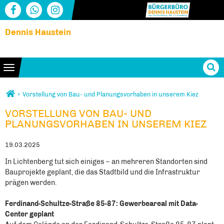
Dennis Haustein
Toggle navigation
Sie sind hier
»
Vorstellung von Bau- und Planungsvorhaben in unserem Kiez
VORSTELLUNG VON BAU- UND
VORSTELLUNG VON BAU- UND
PLANUNGSVORHABEN IN UNSEREM KIEZ
PLANUNGSVORHABEN IN UNSEREM KIEZ
19.03.2025
In Lichtenberg tut sich einiges – an mehreren Standorten sind
Bauprojekte geplant, die das Stadtbild und die Infrastruktur
prägen werden.
Ferdinand-Schultze-Straße 85-87: Gewerbeareal mit Data-
Center geplant