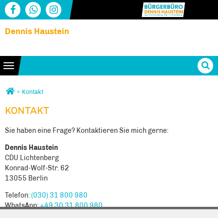
Dennis Haustein
Toggle navigation
Sie sind hier
»
Kontakt
KONTAKT
KONTAKT
Sie haben eine Frage? Kontaktieren Sie mich gerne:
Dennis Haustein
CDU Lich­ten­berg
Konrad-Wolf-Str. 62
13055 Ber­lin
Telefon:
(030) 31 800 980
WhatsApp:
+49 30 31 800 980
E-Mail:
buergerbuero@dennis-haustein.de