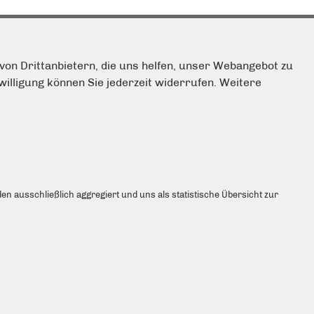
von Drittanbietern, die uns helfen, unser Webangebot zu
illigung können Sie jederzeit widerrufen. Weitere
ONTAKTIEREN SIE MICH GERNE!
lefon:
(030) 31 800 980
hatsApp:
+49 30 31 800 980
-Mail:
buergerbuero@dennis-haustein.de
um Kontaktformular
en ausschließlich aggregiert und uns als statistische Übersicht zur