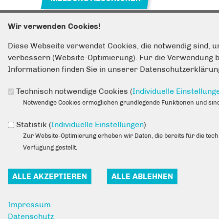
Wir verwenden Cookies!
Diese Webseite verwendet Cookies, die notwendig sind, u
verbessern (Website-Optimierung). Für die Verwendung bes
Fußbereich
ANSCHRIFT
Informationen finden Sie in unserer Datenschutzerklärun
Bürgerbüro Dennis Haustein
Konrad-Wolf-Str. 62
Technisch notwendige Cookies (
Individuelle Einstellung
13055
Ber­lin
Notwendige Cookies ermöglichen grundlegende Funktionen und sind 
Statistik (
Individuelle Einstellungen
)
Zur Website-Optimierung erheben wir Daten, die bereits für die tec
IM WEB
Verfügung gestellt.
CDU Lichtenberg
CDU Berlin
CDU Deutschlands
Impressum
Datenschutz