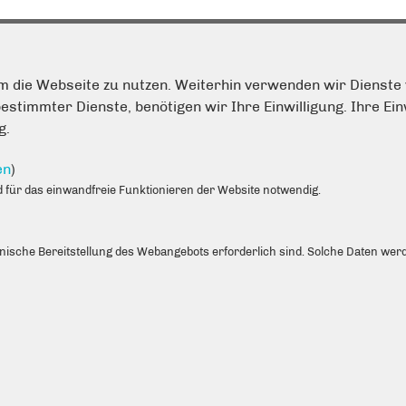
m die Webseite zu nutzen. Weiterhin verwenden wir Dienste 
timmter Dienste, benötigen wir Ihre Einwilligung. Ihre Einw
ÖFFNUNGSZEITEN
K
g.
Montag: 10:00 – 19:00 Uhr
Te
Dienstag: 9:00 – 17:00 Uhr
W
en
)
Mittwoch: 9:00 – 17:00 Uhr
E
für das einwandfreie Funktionieren der Website notwendig.
Donnerstag: : 9:00 – 17:00 Uhr
Z
hnische Bereitstellung des Webangebots erforderlich sind. Solche Daten werd
LINKS
Impressum
Sitemap
Datenschutz